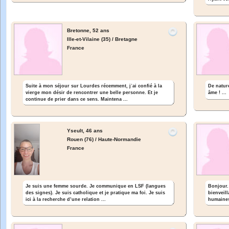
Bretonne,
52 ans
Ille-et-Vilaine (35) / Bretagne
France
Suite à mon séjour sur Lourdes récemment, jʾai confié à la
De nature
vierge mon désir de rencontrer une belle personne. Et je
âme ! ...
continue de prier dans ce sens. Maintena ...
Yseult,
46 ans
Rouen (76) / Haute-Normandie
France
Je suis une femme sourde. Je communique en LSF (langues
Bonjour.
des signes). Je suis catholique et je pratique ma foi. Je suis
bienveill
ici à la recherche d’une relation ...
humaines 