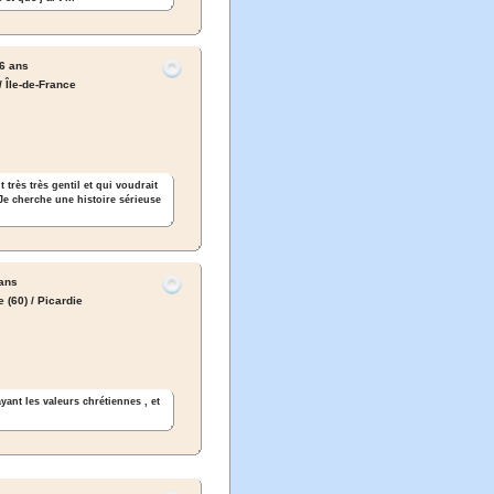
6 ans
/ Île-de-France
 très très gentil et qui voudrait
Je cherche une histoire sérieuse
ans
(60) / Picardie
ant les valeurs chrétiennes , et