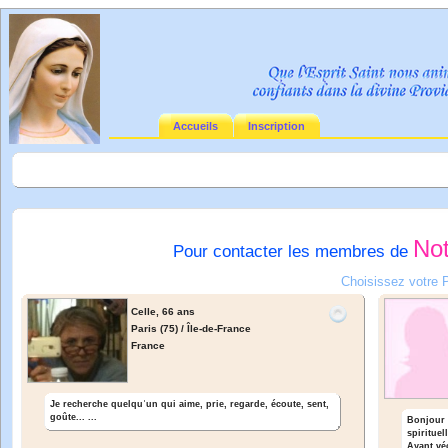
Accueils
Inscription
No
Pour contacter les membres de
Choisissez votre 
Celle,
66 ans
Paris (75) / Île-de-France
France
Je recherche quelquʾun qui aime, prie, regarde, écoute, sent,
goûte... ...
Bonjour 
spirituel
Ayant véc