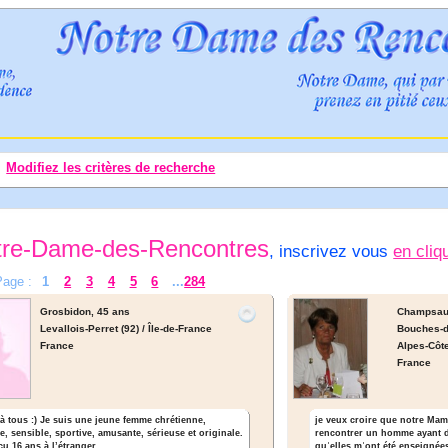
Modifiez les critères de recherche
tre-Dame-des-Rencontres
, inscrivez vous
en cliq
Page :
1
2
3
4
5
6
...
284
Grosbidon,
45 ans
Champsau
Levallois-Perret (92) / Île-de-France
Bouches-d
France
Alpes-Côte
France
je veux croire que notre Mam
à tous :) Je suis une jeune femme chrétienne,
rencontrer un homme ayant de
le, sensible, sportive, amusante, sérieuse et originale.
quʾelles mʾont été enseignées e
u 16 ans à l’étranger, ...