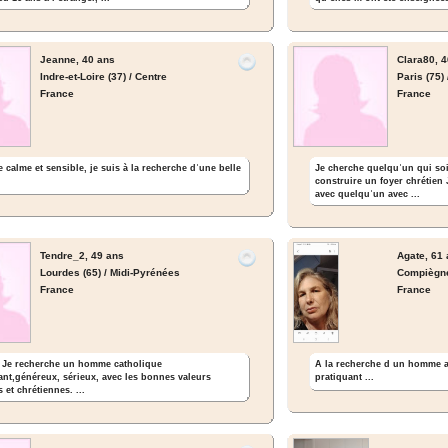
Jeanne,
40 ans
Clara80,
4
Indre-et-Loire (37) / Centre
Paris (75) 
France
France
 calme et sensible, je suis à la recherche dʾune belle
Je cherche quelquʾun qui soit
construire un foyer chrétien 
avec quelquʾun avec ...
Tendre_2,
49 ans
Agate,
61 
Lourdes (65) / Midi-Pyrénées
Compiègne 
France
France
 Je recherche un homme catholique
A la recherche d un homme ay
ant,généreux, sérieux, avec les bonnes valeurs
pratiquant ...
et chrétiennes. ...