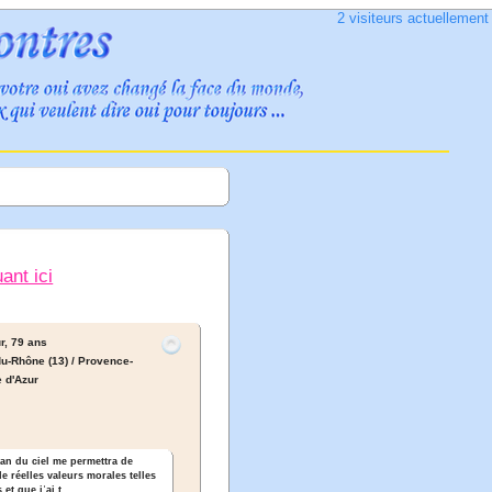
2 visiteurs actuellemen
uant ici
r,
79 ans
u-Rhône (13) / Provence-
 d'Azur
an du ciel me permettra de
 réelles valeurs morales telles
t que jʾai t ...