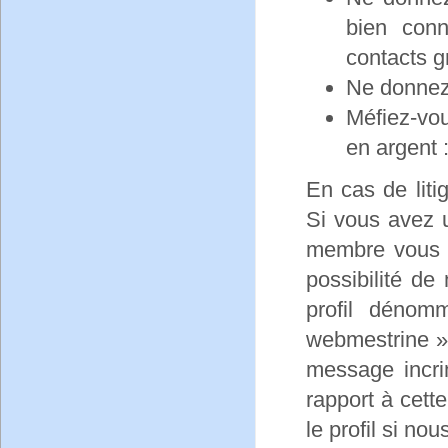
bien con
contacts gr
Ne donnez
Méfiez-vo
en argent 
En cas de liti
Si vous avez 
membre vous f
possibilité d
profil déno
webmestrine »
message incr
rapport à cet
le profil si no