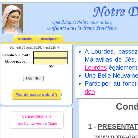
Accueils
Inscription
Samedi 08 août 2026. Il est 11h 44m
A Lourdes, passez
Pseudo ou Email :
Maravillas de Jésu
Mot de passe :
Lourdes
égalemen
Une Belle Neuvain
Participer au fonc
don
Mot de passe oublié ?
Condi
Consécration à la
Très Sainte Vierge Marie
1 -
PRESENTAT
www.notre-da