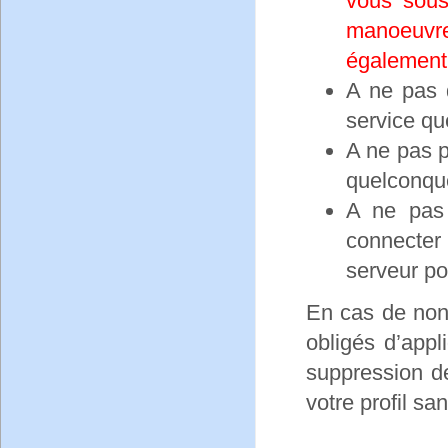
vous sous
manoeuv
également
A ne pas 
service que
A ne pas p
quelconqu
A ne pas 
connecter
serveur po
En cas de non
obligés d’appl
suppression d
votre profil sa