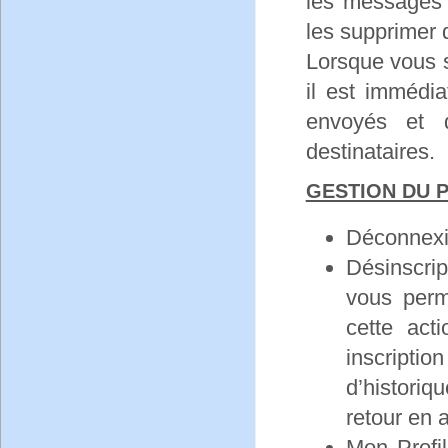
les messages 
les supprimer 
Lorsque vous 
il est immédi
envoyés et 
destinataires.
GESTION DU 
Déconnexio
Désinscri
vous perme
cette act
inscriptio
d’histori
retour en a
Mon Profil