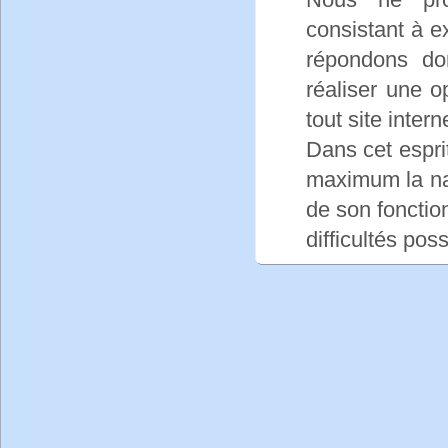
consistant à e
répondons d
réaliser une o
tout site intern
Dans cet esprit,
maximum la nav
de son fonctio
difficultés pos