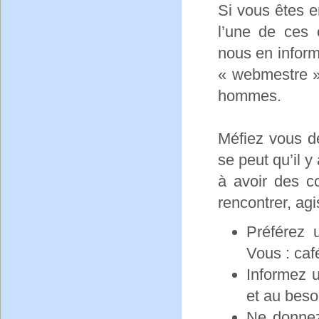
Si vous êtes 
l’une de ces 
nous en infor
« webmestre »
hommes.
Méfiez vous de
se peut qu’il 
à avoir des c
rencontrer, ag
Préférez 
Vous : caf
Informez u
et au beso
Ne donnez