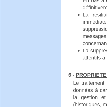
En bas à d
définitive
La résili
immédiate
suppressi
messages 
concernant
La suppres
attentifs à
6 -
PROPRIETE 
Le traitement
données à cara
la gestion e
(historiques, 