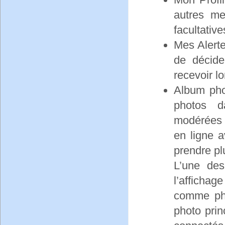
autres me
facultative
Mes Alert
de décide
recevoir l
Album pho
photos d
modérées 
en ligne 
prendre pl
L’une des
l’affichag
comme pho
photo prin