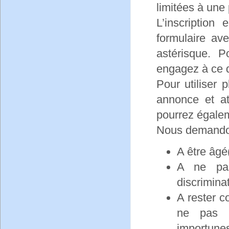
limitées à une p
L’inscription
formulaire av
astérisque. P
engagez à ce q
Pour utiliser 
annonce et at
pourrez égalem
Nous demandons
A être âgé
A ne pas
discriminat
A rester c
ne pas c
importunes