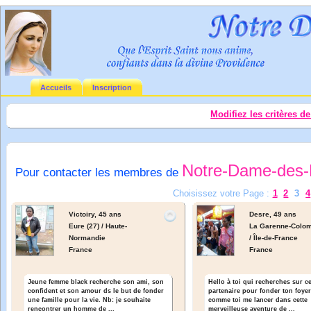
Accueils
Inscription
Modifiez les critères d
Notre-Dame-des-
Pour contacter les membres de
Choisissez votre Page :
1
2
3
4
Victoiry,
45 ans
Desre,
49 ans
Eure (27) / Haute-
La Garenne-Colom
Normandie
/ Île-de-France
France
France
Jeune femme black recherche son ami, son
Hello à toi qui recherches sur ce
confident et son amour ds le but de fonder
partenaire pour fonder ton foyer!
une famille pour la vie. Nb: je souhaite
comme toi me lancer dans cette
rencontrer un homme de ...
merveilleuse aventure de ...