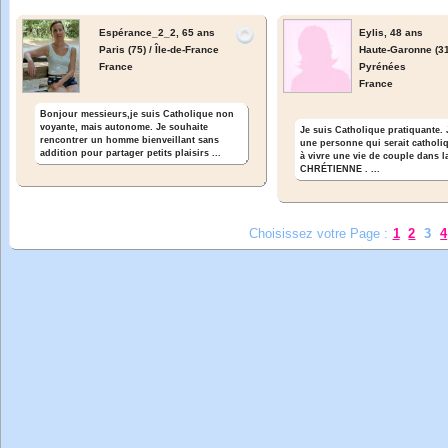
Espérance_2_2,
65 ans
Eylis,
48 ans
Paris (75) / Île-de-France
Haute-Garonne (31)
France
Pyrénées
France
Bonjour messieurs,je suis Catholique non
voyante, mais autonome. Je souhaite
Je suis Catholique pratiquante. 
rencontrer un homme bienveillant sans
une personne qui serait catholiq
addition pour partager petits plaisirs ...
à vivre une vie de couple dans l
CHRÉTIENNE . ...
Choisissez votre Page :
1
2
3
4