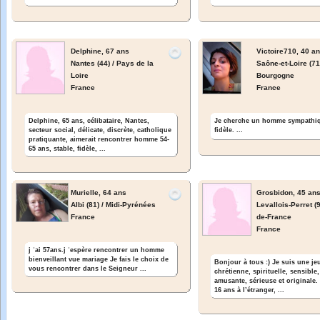
Delphine,
67 ans
Victoire710,
40 a
Nantes (44) / Pays de la
Saône-et-Loire (71)
Loire
Bourgogne
France
France
Delphine, 65 ans, célibataire, Nantes,
Je cherche un homme sympathiq
secteur social, délicate, discrète, catholique
fidèle. ...
pratiquante, aimerait rencontrer homme 54-
65 ans, stable, fidèle, ...
Murielle,
64 ans
Grosbidon,
45 an
Albi (81) / Midi-Pyrénées
Levallois-Perret (92
France
de-France
France
j ʾai 57ans.j ʾespère rencontrer un homme
bienveillant vue mariage Je fais le choix de
Bonjour à tous :) Je suis une j
vous rencontrer dans le Seigneur ...
chrétienne, spirituelle, sensible,
amusante, sérieuse et originale.
16 ans à l’étranger, ...