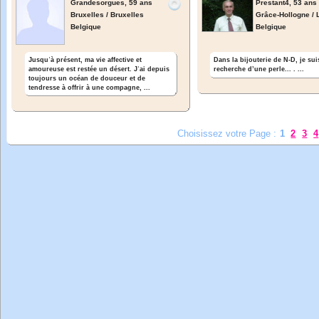
Grandesorgues,
59 ans
Prestant4,
53 ans
Bruxelles / Bruxelles
Grâce-Hollogne / 
Belgique
Belgique
Dans la bijouterie de N-D, je sui
Jusquʾà présent, ma vie affective et
recherche d’une perle... . ...
amoureuse est restée un désert. Jʾai depuis
toujours un océan de douceur et de
tendresse à offrir à une compagne, ...
Choisissez votre Page :
1
2
3
4