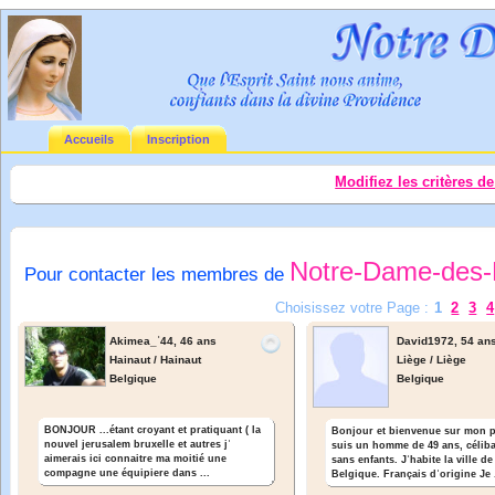
Accueils
Inscription
Modifiez les critères d
Notre-Dame-des-
Pour contacter les membres de
Choisissez votre Page :
1
2
3
4
Akimea_ʾ44,
46 ans
David1972,
54 an
Hainaut / Hainaut
Liège / Liège
Belgique
Belgique
BONJOUR ...étant croyant et pratiquant ( la
Bonjour et bienvenue sur mon pr
nouvel jerusalem bruxelle et autres jʾ
suis un homme de 49 ans, céliba
aimerais ici connaitre ma moitié une
sans enfants. Jʾhabite la ville d
compagne une équipiere dans ...
Belgique. Français dʾorigine Je .