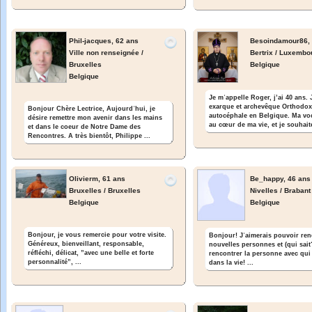
Phil-jacques,
62 ans
Besoindamour86,
Ville non renseignée /
Bertrix / Luxembo
Bruxelles
Belgique
Belgique
Je mʾappelle Roger, j’ai 40 ans. 
exarque et archevêque Orthodo
Bonjour Chère Lectrice, Aujourdʾhui, je
autocéphale en Belgique. Ma voc
désire remettre mon avenir dans les mains
au cœur de ma vie, et je souhaite
et dans le coeur de Notre Dame des
Rencontres. A très bientôt, Philippe ...
Olivierm,
61 ans
Be_happy,
46 ans
Bruxelles / Bruxelles
Nivelles / Brabant
Belgique
Belgique
Bonjour, je vous remercie pour votre visite.
Bonjour! Jʾaimerais pouvoir ren
Généreux, bienveillant, responsable,
nouvelles personnes et (qui sait
réfléchi, délicat, ”avec une belle et forte
rencontrer la personne avec qui
personnalité”, ...
dans la vie! ...