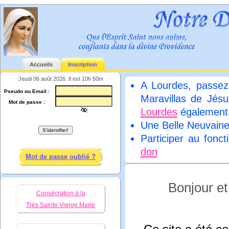
Accueils
Inscription
Jeudi 06 août 2026. Il est 10h 50m
A Lourdes, passez
Pseudo ou Email :
Maravillas de Jésu
Mot de passe :
Lourdes
égalemen
Une Belle Neuvain
Participer au fonc
don
Mot de passe oublié ?
Bonjour e
Consécration à la
Très Sainte Vierge Marie