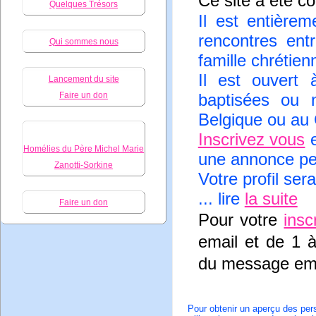
Ce site a été co
Quelques Trésors
Il est entièrem
rencontres ent
Qui sommes nous
famille chrétien
Il est ouvert
Lancement du site
baptisées ou 
Faire un don
Belgique ou au
Inscrivez vous
e
Homélies du Père Michel Marie
une annonce per
Zanotti-Sorkine
Votre profil ser
... lire
la suite
Faire un don
Pour votre
insc
email et de 1 
du message ema
Pour obtenir un aperçu des pers