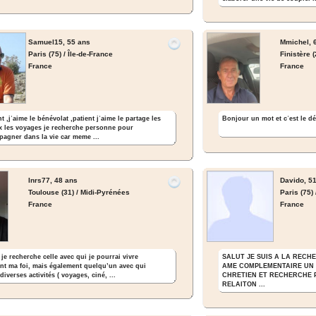
Samuel15,
55 ans
Mmichel,
6
Paris (75) / Île-de-France
Finistère 
France
France
Bonjour un mot et cʾest le dé
t ,jʾaime le bénévolat ,patient jʾaime le partage les
 les voyages je recherche personne pour
agner dans la vie car meme ...
Inrs77,
48 ans
Davido,
51
Toulouse (31) / Midi-Pyrénées
Paris (75) 
France
France
je recherche celle avec qui je pourrai vivre
SALUT JE SUIS A LA RECH
nt ma foi, mais également quelqu’un avec qui
AME COMPLEMENTAIRE UN 
diverses activités ( voyages, ciné, ...
CHRETIEN ET RECHERCHE P
RELAITON ...