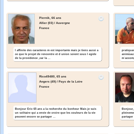
Piernik,
66 ans
Allier (03) / Auvergne
France
l affinite des caracteres m est importante mais je tiens aussi a
pratiquan
ce que le projet de rencontre et d union soient sous l egide
animùaux
de la providence ,car la ...
mʾaccomp
Rico49480,
65 ans
Angers (49) / Pays de la Loire
France
Bonjour Eric 65 ans a la recherche du bonheur Mais je suis
Bonjour, 
un solitaire qui a envie de croire que les couleurs de la vie
pleineme
peuvent encore se partager ...
partager 