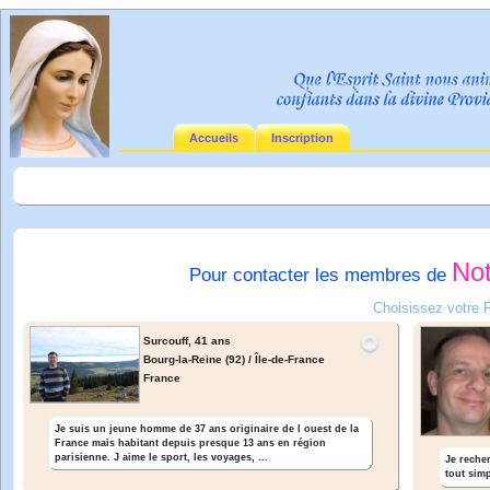
Accueils
Inscription
No
Pour contacter les membres de
Choisissez votre 
Surcouff,
41 ans
Bourg-la-Reine (92) / Île-de-France
France
Je suis un jeune homme de 37 ans originaire de l ouest de la
France mais habitant depuis presque 13 ans en région
parisienne. J aime le sport, les voyages, ...
Je reche
tout simp