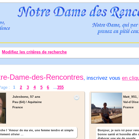
Modifiez les critères de recherche
tre-Dame-des-Rencontres
, inscrivez vous
en cliq
Page :
1
2
3
4
5
6
...
355
Julesbono,
57 ans
Matt_951,
Pau (64) / Aquitaine
Val-dʾOise 
France
France
rche l ’Amour de ma vie, une femme tendre et simple
Bonjour, je suis ici pour re
lement olivier ...
bonne santé et honnête afin 
élaborer une vie de couple. ..