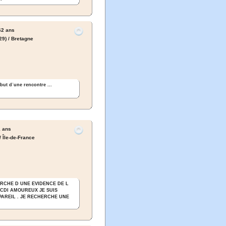
2 ans
(29) / Bretagne
but dʾune rencontre ...
 ans
/ Île-de-France
ERCHE D UNE EVIDENCE DE L
CDI AMOUREUX JE SUIS
AREIL . JE RECHERCHE UNE