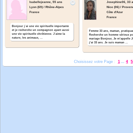
Isabellejeanne,
55 ans
Josephine06,
33 
Lyon (69) / Rhône-Alpes
Nice (06) / Proven
France
Côte d'Azur
France
Bonjour jʾai une vie spirituelle importante
et je recherche un compagnon ayant aussi
Femme 33 ans, maman, pratiqua
une vie spirituelle chrétienne. Jʾaime la
Recherche un homme sérieux po
nature, les animaux, ...
mariage Bonjour, Je m’appelle 
j’ai 33 ans. Je suis maman ...
Choisissez votre Page :
1
...
4
5