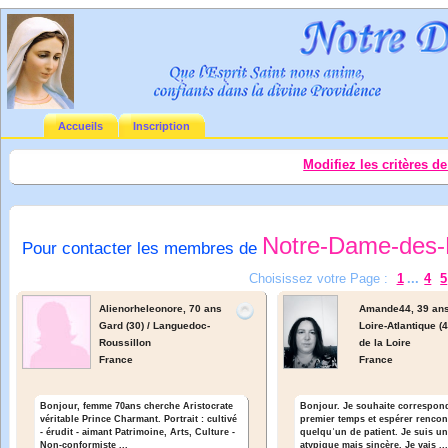
Accueils
Inscription
Modifiez les critères d
Notre-Dame-des-
Pour contacter les membres de
Choisissez votre Page :
1
...
4
5
Alienorheleonore,
70 ans
Amande44,
39 an
Gard (30) / Languedoc-
Loire-Atlantique (
Roussillon
de la Loire
France
France
Bonjour, femme 70ans cherche Aristocrate
Bonjour. Je souhaite correspon
véritable Prince Charmant. Portrait : cultivé
premier temps et espérer rencon
- érudit - aimant Patrimoine, Arts, Culture -
quelquʾun de patient. Je suis un
Non-conformiste ...
atypique mais sincère. Je vais ..