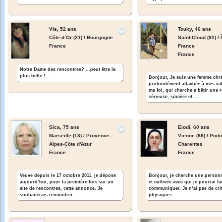
Vie,
52 ans
Touky,
46 ans
Côte-dʾOr (21) / Bourgogne
Saint-Cloud (92) / 
France
France
France
Notre Dame des rencontres? ...peut être la
plus belle ! ...
Bonjour, Je suis une femme chr
profondément attachée à mes val
ma foi, qui cherche à bâtir une r
sérieuse, sincère et ...
Sica,
75 ans
Elodi,
60 ans
Marseille (13) / Provence-
Vienne (86) / Poito
Alpes-Côte d'Azur
Charentes
France
France
Veuve depuis le 17 octobre 2011, je dépose
Bonjour, je cherche une person
aujourd’hui, pour la première fois sur un
et cultivée avec qui je pourrai f
site de rencontres, cette annonce. Je
communiquer. Je n’ai pas de cri
souhaiterais rencontrer ...
physiques. ...