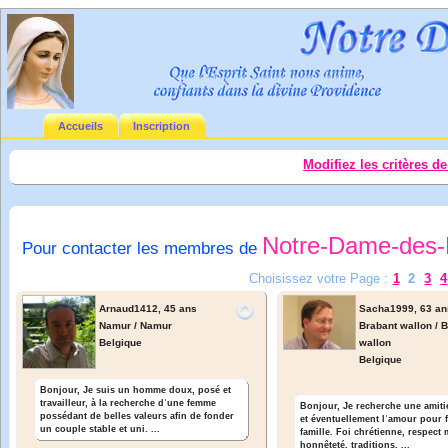
Accueils
Inscription
Modifiez les critères d
Notre-Dame-des-
Pour contacter les membres de
Choisissez votre Page :
1
2
3
4
Arnaud1412,
45 ans
Sacha1999,
63 an
Namur / Namur
Brabant wallon / 
Belgique
wallon
Belgique
Bonjour, Je suis un homme doux, posé et
travailleur, à la recherche dʾune femme
Bonjour, Je recherche une amiti
possédant de belles valeurs afin de fonder
et éventuellement lʾamour pour 
un couple stable et uni. ...
famille. Foi chrétienne, respect 
honnêteté, traditions, ...