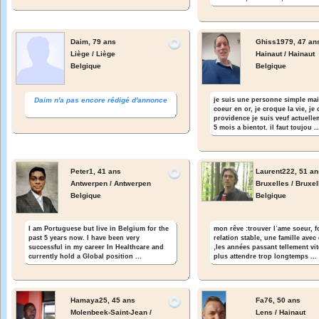
Daim,
79 ans
Ghiss1979,
47 an
Liège / Liège
Hainaut / Hainaut
Belgique
Belgique
Daim n'a pas encore rédigé d'annonce
je suis une personne simple ma
coeur en or, je croque la vie, je 
providence je suis veuf actuell
5 mois a bientot. il faut toujou ..
Peter1,
41 ans
Laurent222,
51 an
Antwerpen / Antwerpen
Bruxelles / Bruxel
Belgique
Belgique
mon rêve :trouver lʾame soeur, 
I am Portuguese but live in Belgium for the
relation stable, une famille avec
past 5 years now. I have been very
,les années passant tellement vit
successful in my career In Healthcare and
plus attendre trop longtemps ...
currently hold a Global position ...
Hamaya25,
45 ans
Fa76,
50 ans
Molenbeek-Saint-Jean /
Lens / Hainaut