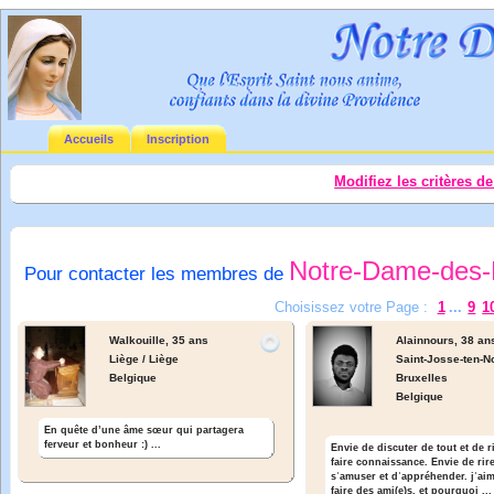
Accueils
Inscription
Modifiez les critères d
Notre-Dame-des-
Pour contacter les membres de
Choisissez votre Page :
1
...
9
1
Walkouille,
35 ans
Alainnours,
38 an
Liège / Liège
Saint-Josse-ten-N
Belgique
Bruxelles
Belgique
En quête d’une âme sœur qui partagera
ferveur et bonheur :) ...
Envie de discuter de tout et de 
faire connaissance. Envie de rire
sʾamuser et dʾappréhender. jʾai
faire des ami(e)s. et pourquoi ...