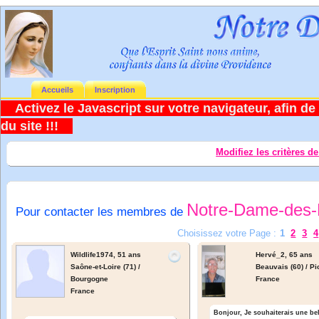
Accueils
Inscription
Activez le Javascript sur votre navigateur, afin de 
du site !!!
Modifiez les critères d
Notre-Dame-des-
Pour contacter les membres de
Choisissez votre Page :
1
2
3
4
Wildlife1974,
51 ans
Hervé_2,
65 ans
Saône-et-Loire (71) /
Beauvais (60) / Pi
Bourgogne
France
France
Bonjour, Je souhaiterais une be