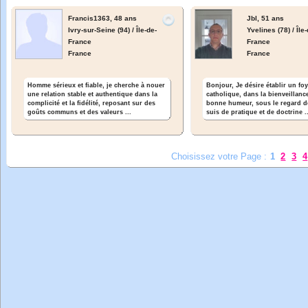
Francis1363,
48 ans
Jbl,
51 ans
Ivry-sur-Seine (94) / Île-de-
Yvelines (78) / Île-
France
France
France
France
Homme sérieux et fiable, je cherche à nouer
Bonjour, Je désire établir un fo
une relation stable et authentique dans la
catholique, dans la bienveillance
complicité et la fidélité, reposant sur des
bonne humeur, sous le regard d
goûts communs et des valeurs ...
suis de pratique et de doctrine .
Choisissez votre Page :
1
2
3
4