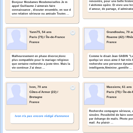
rencontre, pour une belle histoi
Bonjour Mesdames Mesdemoiselles Je m
lʾalchimie opère. Et vivre une his
appel Guillaume J aimerais faire
dʾamour, de partage, dʾadmiratio
connaissance , discuter ensemble, en vue d
une relation sérieuse ou amicale Toutes ...
Yann75,
54 ans
Grandloulou,
70 a
Paris (75) / Île-de-France
Roanne (42) / Rhô
France
France
Malheuresement en phase divorce;donc
Comme le disait Jean GABIN ”L
plus compatible pour le mariage religieux
quelquʾun vous aime il fait très
que certaine recherche a juste titre. Mais la
recherche une personne dynami
vie continue Jʾai deux ...
intelligente,féminine ,gentille ...
Ivon,
70 ans
Massienv,
61 ans
Côtes-dʾArmor (22) /
Paris (75) / Île-de
Bretagne
France
France
Recherche compagne sérieuse, a
sincère. Possibilité de faire co
Ivon n'a pas encore rédigé d'annonce
par échange de mails. Photo pos
mail. Au plaisir ...