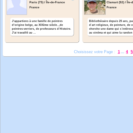
Paris (75) / Île-de-France
Clamart (92) / Île
France
France
J’appartiens à une famille de peintres
Bibliothécaire depuis 25 ans, p
d’origine belge, au XIXème siècle..,de
dʾart religieux, de peinture, de 
peintres-verriers, de professeurs dʾHistoire.
cherche une dame qui sʾintéress
J’ai travaillé au ...
au cinéma et qui aime la randon 
Choisissez votre Page :
1
...
4
5