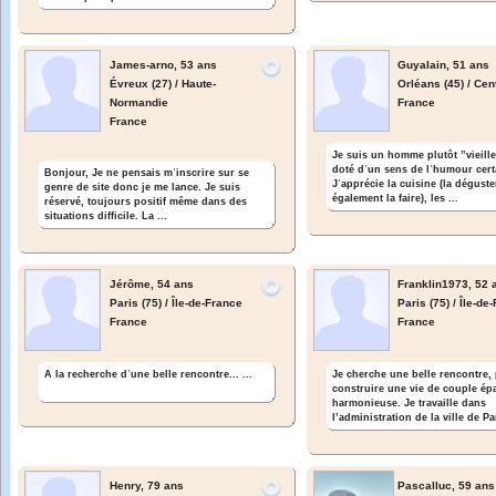
James-arno,
53 ans
Guyalain,
51 ans
Évreux (27) / Haute-
Orléans (45) / Cen
Normandie
France
France
Je suis un homme plutôt ”vieill
doté dʾun sens de lʾhumour cert
Bonjour, Je ne pensais mʾinscrire sur se
Jʾapprécie la cuisine (la dégust
genre de site donc je me lance. Je suis
également la faire), les ...
réservé, toujours positif même dans des
situations difficile. La ...
Jérôme,
54 ans
Franklin1973,
52 
Paris (75) / Île-de-France
Paris (75) / Île-de
France
France
A la recherche dʾune belle rencontre... ...
Je cherche une belle rencontre,
construire une vie de couple ép
harmonieuse. Je travaille dans
l’administration de la ville de Par
Henry,
79 ans
Pascalluc,
59 ans