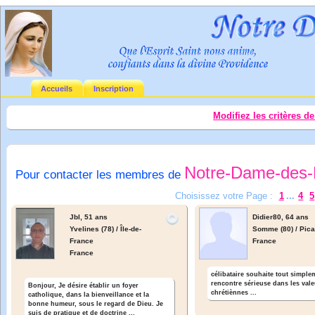
Accueils
Inscription
Modifiez les critères d
Notre-Dame-des-
Pour contacter les membres de
Choisissez votre Page :
1
...
4
5
Jbl,
51 ans
Didier80,
64 ans
Yvelines (78) / Île-de-
Somme (80) / Pica
France
France
France
célibataire souhaite tout simpl
rencontre sérieuse dans les val
Bonjour, Je désire établir un foyer
chrétiènnes ...
catholique, dans la bienveillance et la
bonne humeur, sous le regard de Dieu. Je
suis de pratique et de doctrine ...