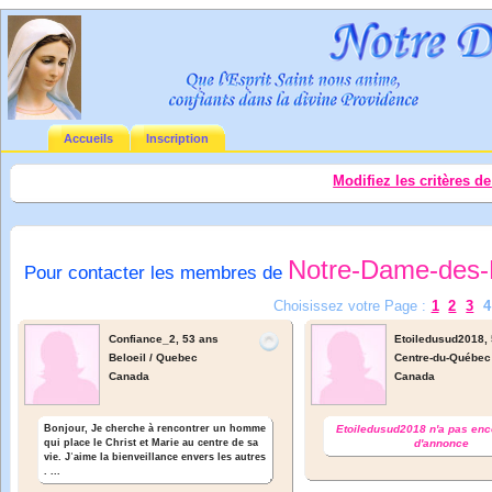
Accueils
Inscription
Modifiez les critères d
Notre-Dame-des-
Pour contacter les membres de
Choisissez votre Page :
1
2
3
Confiance_2,
53 ans
Etoiledusud2018,
Beloeil / Quebec
Centre-du-Québec
Canada
Canada
Bonjour, Je cherche à rencontrer un homme
Etoiledusud2018 n'a pas enc
qui place le Christ et Marie au centre de sa
d'annonce
vie. Jʾaime la bienveillance envers les autres
. ...