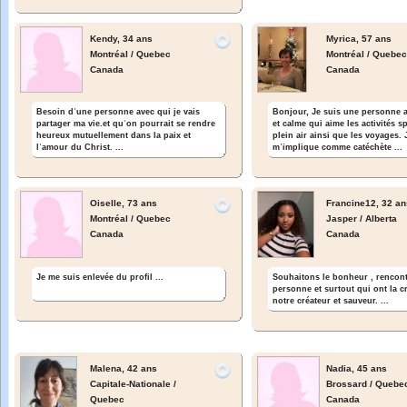
Kendy,
34 ans
Myrica,
57 ans
Montréal / Quebec
Montréal / Quebe
Canada
Canada
Besoin dʾune personne avec qui je vais
Bonjour, Je suis une personne 
partager ma vie.et quʾon pourrait se rendre
et calme qui aime les activités s
heureux mutuellement dans la paix et
plein air ainsi que les voyages. 
lʾamour du Christ. ...
mʾimplique comme catéchète ...
Oiselle,
73 ans
Francine12,
32 an
Montréal / Quebec
Jasper / Alberta
Canada
Canada
Souhaitons le bonheur , rencont
Je me suis enlevée du profil ...
personne et surtout qui ont la 
notre créateur et sauveur. ...
Malena,
42 ans
Nadia,
45 ans
Capitale-Nationale /
Brossard / Quebe
Quebec
Canada