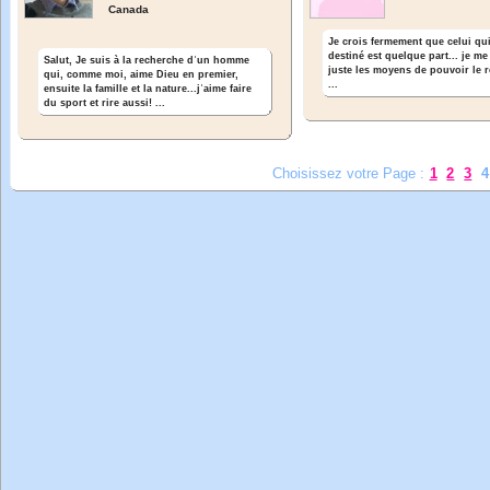
Canada
Je crois fermement que celui qu
destiné est quelque part... je m
Salut, Je suis à la recherche dʾun homme
juste les moyens de pouvoir le r
qui, comme moi, aime Dieu en premier,
...
ensuite la famille et la nature...jʾaime faire
du sport et rire aussi! ...
Choisissez votre Page :
1
2
3