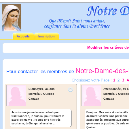
Accueils
Inscription
Modifiez les critères d
Notre-Dame-des-
Pour contacter les membres de
Choisissez votre Page :
1
2
3
4
Eloundy01,
41 ans
Attentionnée,
50 a
Montréal / Quebec
Montréal / Quebe
Canada
Canada
Je suis une jeune femme catholique
Bonjour. Mes amis et ma famille
traditionnelle, je suis ici pour trouver le
décrivent comme une personne
bagel de ma vie , je suis une fille très
attentionnée, présente aux autre
souriante, drôle, qui aime aller ...
généreuse et positive. Je suis o
Québec ...