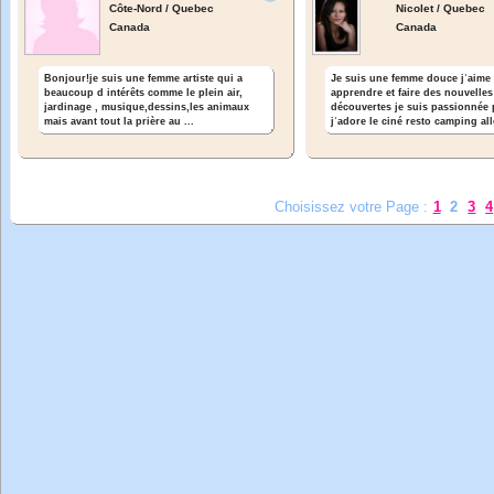
Côte-Nord / Quebec
Nicolet / Quebec
Canada
Canada
Bonjour!je suis une femme artiste qui a
Je suis une femme douce jʾaime
beaucoup d intérêts comme le plein air,
apprendre et faire des nouvelles
jardinage , musique,dessins,les animaux
découvertes je suis passionnée 
mais avant tout la prière au ...
jʾadore le ciné resto camping alle
Choisissez votre Page :
1
2
3
4