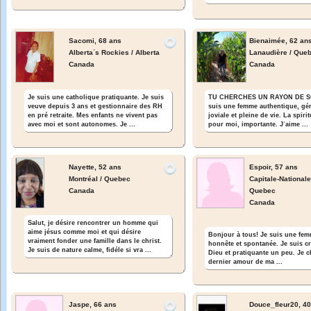
Sacomi,
68 ans
Bienaimée,
62 an
Albertaʾs Rockies / Alberta
Lanaudière / Que
Canada
Canada
Je suis une catholique pratiquante. Je suis
TU CHERCHES UN RAYON DE SO
veuve depuis 3 ans et gestionnaire des RH
suis une femme authentique, gé
en pré retraite. Mes enfants ne vivent pas
joviale et pleine de vie. La spirit
avec moi et sont autonomes. Je ...
pour moi, importante. Jʾaime ...
Nayette,
52 ans
Espoir,
57 ans
Montréal / Quebec
Capitale-Nationale
Canada
Quebec
Canada
Salut, je désire rencontrer un homme qui
aime jésus comme moi et qui désire
Bonjour à tous! Je suis une fe
vraiment fonder une famille dans le christ.
honnête et spontanée. Je suis c
Je suis de nature calme, fidéle si vra ...
Dieu et pratiquante un peu. Je c
dernier amour de ma ...
Jaspe,
66 ans
Douce_fleur20,
40