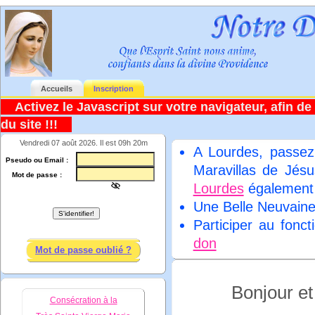
Accueils
Inscription
Activez le Javascript sur votre navigateur, afin de 
du site !!!
Vendredi 07 août 2026. Il est 09h 20m
A Lourdes, passez
Pseudo ou Email :
Maravillas de Jésu
Mot de passe :
Lourdes
égalemen
Une Belle Neuvain
Participer au fonc
don
Mot de passe oublié ?
Bonjour e
Consécration à la