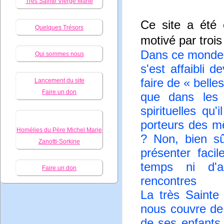
Très Sainte Vierge Marie
Ce site a été 
Quelques Trésors
motivé par trois
Dans ce monde o
Qui sommes nous
s'est affaibli d
faire de « belle
Lancement du site
Faire un don
que dans les 
spirituelles qu
porteurs des m
Homélies du Père Michel Marie
? Non, bien sû
Zanotti-Sorkine
présenter faci
temps ni d'ab
Faire un don
rencontres
La très Sainte
nous couvre de 
de ses enfants.