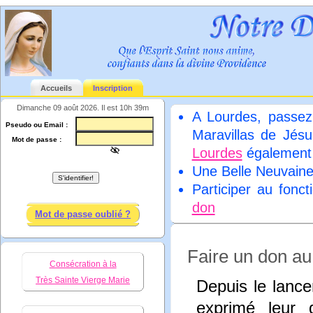
Accueils
Inscription
Dimanche 09 août 2026. Il est 10h 39m
A Lourdes, passez
Pseudo ou Email :
Maravillas de Jésu
Mot de passe :
Lourdes
égalemen
Une Belle Neuvain
Participer au fonc
don
Mot de passe oublié ?
Faire un don au
Consécration à la
Très Sainte Vierge Marie
Depuis le lance
exprimé leur 