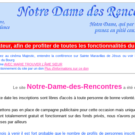
eur, afin de profiter de toutes les fonctionnalités du s
z au cinéma Majestic, entendre la conférence sur Sainte Maravillas de Jésus ou voir l'
 du Bourg
ine
AVEC MARIE TROUVER L'ÂME SŒUR
ctionnement du site
par un don
Plus d'informations sur ce don
Notre-Dame-des-Rencontres
Le site
a été 
e date les inscriptions sont libres d'accès à toute personne de bonne volonté
ttons pas en place de campagne publicitaire pour cette occasion mais uniqu
ant totalememnt gratuit et fonctionnant sur des fonds privés, nous n'avons
ses par ailleurs
ois à venir il est fort probable que le nombre de profils de personnes insc