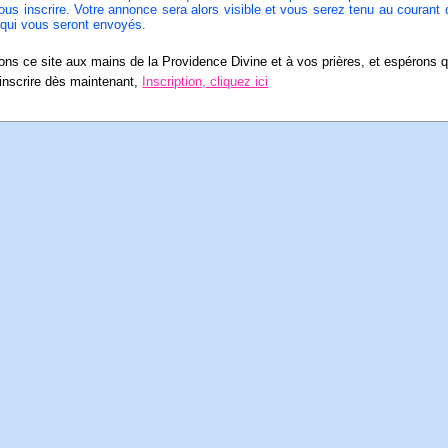
us inscrire. Votre annonce sera alors visible et vous serez tenu au courant d
ui vous seront envoyés.
ns ce site aux mains de la Providence Divine et à vos prières, et espérons qu
inscrire dès maintenant,
Inscription, cliquez ici