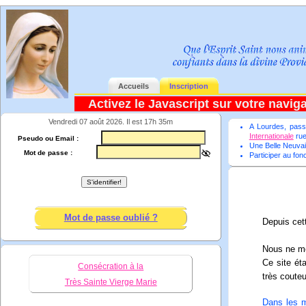
Accueils
Inscription
Activez le Javascript sur votre navigat
Vendredi 07 août 2026. Il est 17h 35m
A Lourdes, passe
Internationale
rue
Pseudo ou Email :
Une Belle Neuva
Mot de passe :
Participer au fon
Mot de passe oublié ?
Depuis cett
Nous ne me
Ce site ét
Consécration à la
très couteu
Très Sainte Vierge Marie
Dans les m