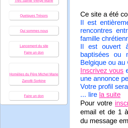
Très Sainte Vierge Marie
Ce site a été co
Quelques Trésors
Il est entièrem
rencontres ent
Qui sommes nous
famille chrétien
Il est ouvert
Lancement du site
baptisées ou 
Faire un don
Belgique ou au
Inscrivez vous
e
Homélies du Père Michel Marie
une annonce per
Zanotti-Sorkine
Votre profil ser
... lire
la suite
Faire un don
Pour votre
insc
email et de 1 
du message ema