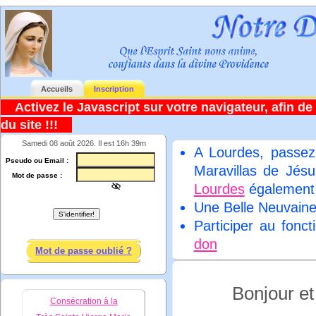
Accueils
Inscription
Activez le Javascript sur votre navigateur, afin de 
du site !!!
Samedi 08 août 2026. Il est 16h 39m
A Lourdes, passez
Pseudo ou Email :
Maravillas de Jésu
Mot de passe :
Lourdes
égalemen
Une Belle Neuvain
Participer au fonc
don
Mot de passe oublié ?
Bonjour e
Consécration à la