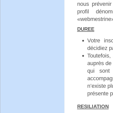
nous préveni
profil dén
«webmestrine»
DUREE
Votre ins
décidiez p
Toutefois,
auprès de 
qui sont
accompagn
n’existe p
présente p
RESILIATION