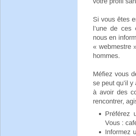
votre profil sa
Si vous êtes 
l’une de ces 
nous en infor
« webmestre »
hommes.
Méfiez vous de
se peut qu’il 
à avoir des c
rencontrer, ag
Préférez 
Vous : caf
Informez u