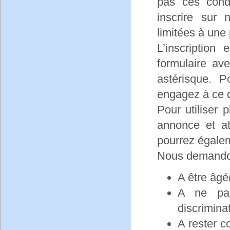
pas ces condi
inscrire sur 
limitées à une p
L’inscription
formulaire av
astérisque. P
engagez à ce q
Pour utiliser 
annonce et at
pourrez égalem
Nous demandons
A être âgé
A ne pas
discriminat
A rester c