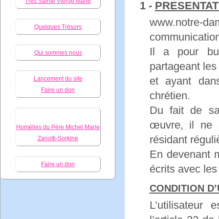
Très Sainte Vierge Marie
1 -
PRESENTAT
www.notre-da
Quelques Trésors
communication 
Il a pour bu
Qui sommes nous
partageant les
et ayant dans
Lancement du site
Faire un don
chrétien.
Du fait de s
œuvre, il ne
Homélies du Père Michel Marie
résidant régul
Zanotti-Sorkine
En devenant 
Faire un don
écrits avec le
CONDITION D’
L’utilisateu