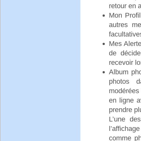
retour en a
Mon Profil
autres me
facultative
Mes Alert
de décide
recevoir l
Album pho
photos d
modérées 
en ligne 
prendre pl
L’une des
l’affichag
comme pho