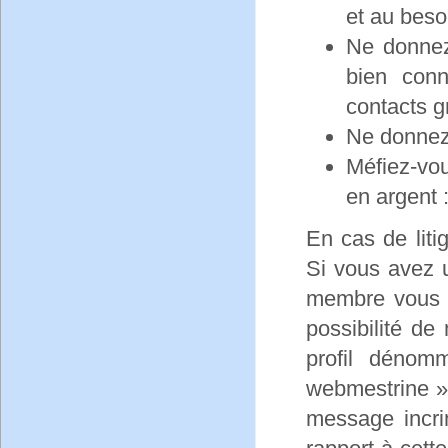
et au beso
Ne donnez
bien con
contacts gr
Ne donnez
Méfiez-vo
en argent 
En cas de liti
Si vous avez 
membre vous f
possibilité d
profil déno
webmestrine »
message incr