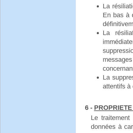
La résilia
En bas à d
définitive
La résili
immédiate
suppressi
messages 
concernant
La suppres
attentifs à
6 -
PROPRIETE 
Le traitement
données à cara