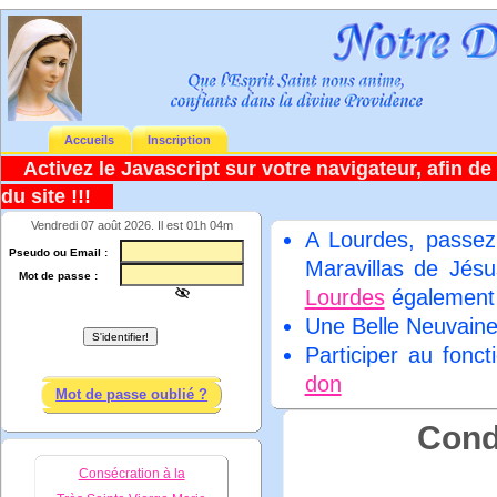
Accueils
Inscription
Activez le Javascript sur votre navigateur, afin de 
du site !!!
Vendredi 07 août 2026. Il est 01h 04m
A Lourdes, passez
Pseudo ou Email :
Maravillas de Jésu
Mot de passe :
Lourdes
égalemen
Une Belle Neuvain
Participer au fonc
don
Mot de passe oublié ?
Condi
Consécration à la