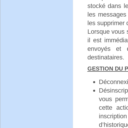
stocké dans l
les messages 
les supprimer 
Lorsque vous 
il est immédi
envoyés et 
destinataires.
GESTION DU 
Déconnexio
Désinscri
vous perme
cette act
inscriptio
d’histori