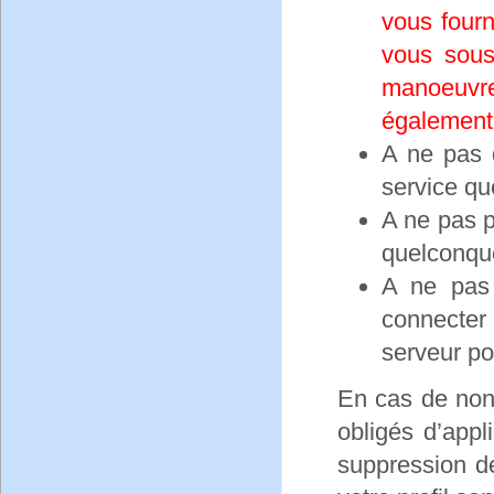
vous fourn
vous sous
manoeuv
également
A ne pas 
service que
A ne pas p
quelconqu
A ne pas 
connecter
serveur po
En cas de non
obligés d’appl
suppression d