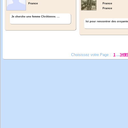
France
France
France
Je cherche une femme Chrétienne. ...
Ici pour rencontrer des croyante 
Choisissez votre Page :
1
...
349
3