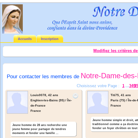
Accueils
Inscription
Modifiez les critères d
Notre-Dame-des-
Pour contacter les membres de
Choisissez votre Page :
1
...
349
3
Louis0078,
42 ans
Titi75,
41 ans
Enghien-les-Bains (95) / Île-
Paris (75) / Île-de
de-France
France
France
Jeune homme simple et droit, att
traditionnel comme a ça doctrin
Jeune homme de 28 ans recherche une
fonder un foyer chrétien en tout 
jeune femme pour partager de tendres
moments et fonder une famille ...