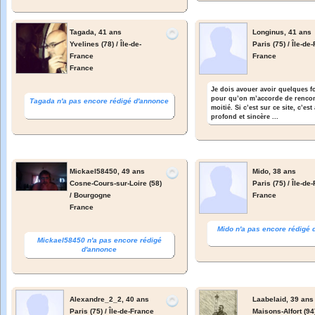
Tagada,
41 ans
Longinus,
41 ans
Yvelines (78) / Île-de-
Paris (75) / Île-de
France
France
France
Je dois avouer avoir quelques fo
pour qu’on m’accorde de renco
Tagada n'a pas encore rédigé d'annonce
moitié. Si c’est sur ce site, c’es
profond et sincère ...
Mickael58450,
49 ans
Mido,
38 ans
Cosne-Cours-sur-Loire (58)
Paris (75) / Île-de
/ Bourgogne
France
France
Mido n'a pas encore rédigé
Mickael58450 n'a pas encore rédigé
d'annonce
Alexandre_2_2,
40 ans
Laabelaid,
39 ans
Paris (75) / Île-de-France
Maisons-Alfort (94)