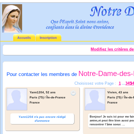
Accueils
Inscription
Modifiez les critères d
Notre-Dame-des-
Pour contacter les membres de
Choisissez votre Page :
1
...
345
3
Yann1204,
52 ans
Vivien,
43 ans
Paris (75) / Île-de-France
Paris (75) / Île-de
France
France
Yann1204 n'a pas encore rédigé
Bonjour! Je suis ici pour me fai
d'annonce
amies,et peut être bien aussi po
rencontrer l’âme soeur. ...