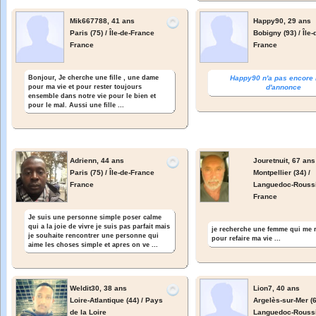
Mik667788,
41 ans
Happy90,
29 ans
Paris (75) / Île-de-France
Bobigny (93) / Île
France
France
Bonjour, Je cherche une fille , une dame
Happy90 n'a pas encore 
pour ma vie et pour rester toujours
d'annonce
ensemble dans notre vie pour le bien et
pour le mal. Aussi une fille ...
Adrienn,
44 ans
Jouretnuit,
67 ans
Paris (75) / Île-de-France
Montpellier (34) /
France
Languedoc-Roussi
France
Je suis une personne simple poser calme
qui a la joie de vivre je suis pas parfait mais
je recherche une femme qui me 
je souhaite rencontrer une personne qui
pour refaire ma vie ...
aime les choses simple et apres on ve ...
Weldit30,
38 ans
Lion7,
40 ans
Loire-Atlantique (44) / Pays
Argelès-sur-Mer (6
de la Loire
Languedoc-Roussi