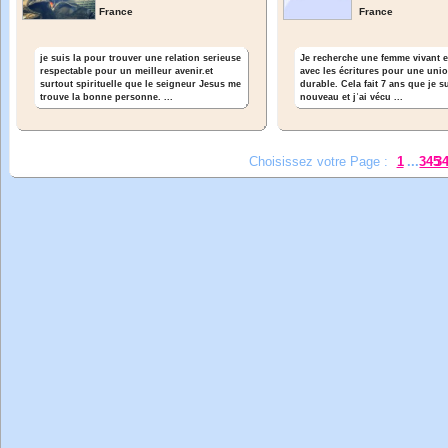
France
France
je suis la pour trouver une relation serieuse
Je recherche une femme vivant 
respectable pour un meilleur avenir.et
avec les écritures pour une unio
surtout spirituelle que le seigneur Jesus me
durable. Cela fait 7 ans que je s
trouve la bonne personne. ...
nouveau et jʾai vécu ...
Choisissez votre Page :
1
...
345
3