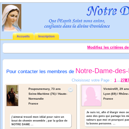
Accueils
Inscription
Modifiez les critères d
Notre-Dame-des-
Pour contacter les membres de
Choisissez votre Page :
1
...
278
2
Poupounemary,
73 ans
Victoire69,
29 an
Seine-Maritime (76) / Haute-
Lyon (69) / Rhône
Normandie
France
France
Je suis ici, afin dʾélargir mon ce
avec des gens qui partage les 
j’aimerai trouvé mon idéal pour raire un
valeurs que moi et pourquoi pa
bout de chemin ensemble ; par la grâce de
la bonne personne. ...
NOTRE DAME ...