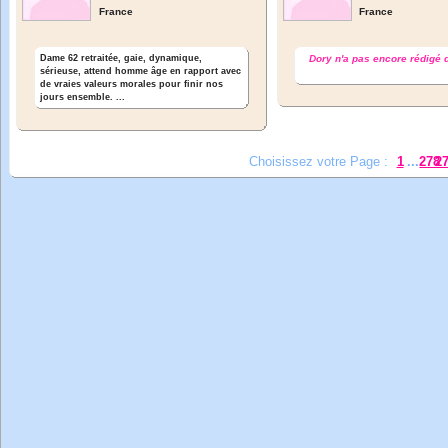
France
France
Dame 62 retraitée, gaie, dynamique,
Dory n'a pas encore rédigé
sérieuse, attend homme âge en rapport avec
de vraies valeurs morales pour finir nos
jours ensemble. ...
Choisissez votre Page :
1
...
278
2