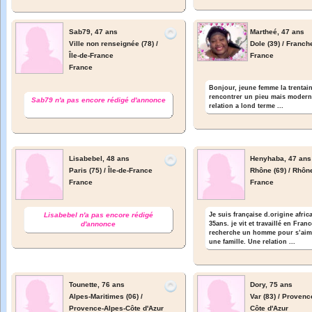
Sab79,
47 ans
Martheé,
47 ans
Ville non renseignée (78) /
Dole (39) / Franc
Île-de-France
France
France
Bonjour, jeune femme la trentain
rencontrer un pieu mais moder
Sab79 n'a pas encore rédigé d'annonce
relation a lond terme ...
Lisabebel,
48 ans
Henyhaba,
47 ans
Paris (75) / Île-de-France
Rhône (69) / Rhôn
France
France
Lisabebel n'a pas encore rédigé
Je suis française d.origine africa
d'annonce
35ans. je vit et travaillé en Franc
recherche un homme pour s’aime
une famille. Une relation ...
Tounette,
76 ans
Dory,
75 ans
Alpes-Maritimes (06) /
Var (83) / Provenc
Provence-Alpes-Côte d'Azur
Côte d'Azur