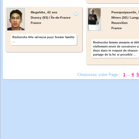
Megahike,
42 ans
Pourquoipaselle,
Drancy (93) / Île-de-France
Nîmes (30) / Lang
France
Roussillon
France
Recherche fille sérieuse pour fonder famille
...
Recherche femme aimante et déli
réellement envie de construire u
deux dans le respect de chacun 
partage de la foi si possible ...
Choisissez votre Page :
1
...
4
5