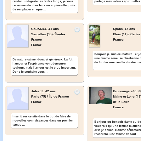
partage mes valeurs spirituelles. 
rendant indigeste les textes longs, je vous
recommande d’en faire un copié-collé, puis
de remplacer chaque ...
Gouz3344,
41 ans
Spann,
47 ans
Sarcelles (95) / Île-de-
Blois (41) / Centre
France
France
France
bonjour je suis celibataire . et 
une femme serieuse chretienne d
De nature calme, doux et généreux. La foi,
de fonder une famille chrétienne
lʾamour et lʾespérance vont demeurer
...
toujours mais lʾamour est le plus important.
Donc je souhaite vous ...
Jules83,
42 ans
Brunoangers49,
6
Paris (75) / Île-de-France
Maine-et-Loire (49
France
de la Loire
France
Inscrit sur ce site dans le but de faire de
nouvelles connaissances dans un premier
Bonjour ou bonsoir dame ou de
temps ...
voudrais quʾune femme mʾattend
dise je tʾaime. Homme célibataire
recherche une femme de tout ...