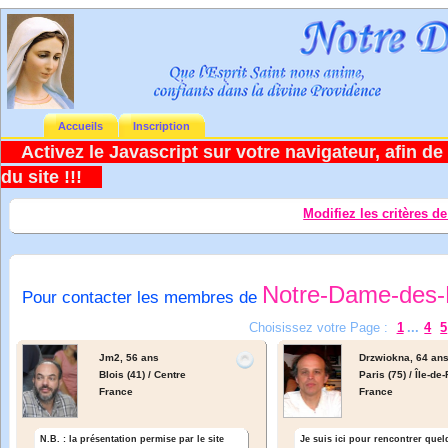
Accueils
Inscription
Activez le Javascript sur votre navigateur, afin de 
du site !!!
Modifiez les critères d
Notre-Dame-des-
Pour contacter les membres de
Choisissez votre Page :
1
...
4
5
Jm2,
56 ans
Drzwiokna,
64 an
Blois (41) / Centre
Paris (75) / Île-de
France
France
Je suis ici pour rencontrer que
N.B. : la présentation permise par le site